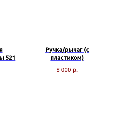
я
Ручка/рычаг (с
ы 521
пластиком)
р.
8 000