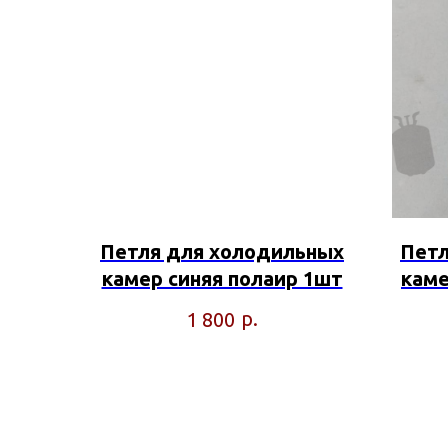
Петля для холодильных
Петл
камер синяя полаир 1шт
каме
р.
1 800