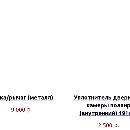
ка/рычаг (металл)
Уплотнитель двер
камеры полаи
р.
9 000
(внутренний) 191
р.
2 500