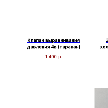
Клапан выравнивания
давления 4в (таракан)
хо
р.
1 400