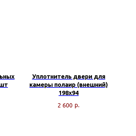
льных
Уплотнитель двери для
1шт
камеры полаир (внешний)
198х94
р.
2 600