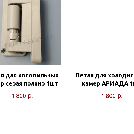
я для холодильных
Петля для холоди
р серая полаир 1шт
камер АРИАДА 
р.
р.
1 800
1 800