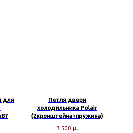
и для
Петля двери
р
холодильника Polair
х87
(2кронштейна+пружина)
р.
3 500