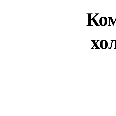
Ко
хо