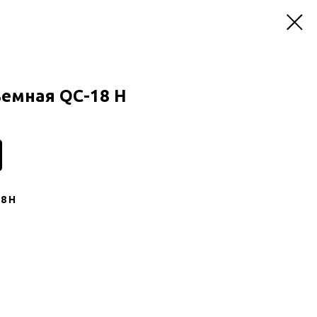
емная QC-18 Н
8 Н