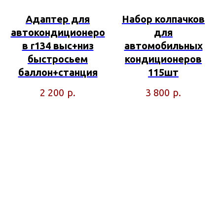
Адаптер для
Набор колпачков
автокондиционеро
для
в r134 выс+низ
автомобильных
быстросьем
кондиционеров
баллон+станция
115шт
р.
р.
2 200
3 800