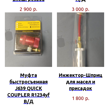
р.
р.
2 900
3 000
Муфта
Инжектор-Шприц
быстросъемная
для масел и
J639 QUICK
присадок
COUPLER R1234yf
р.
1 800
В/Д