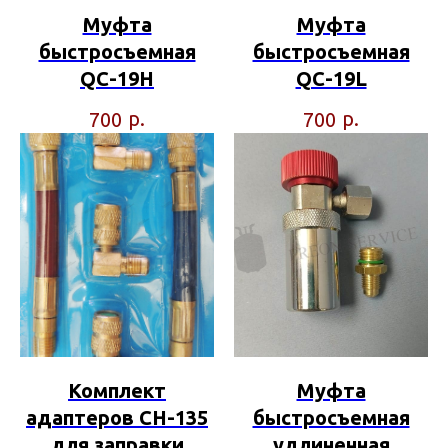
Муфта
Муфта
быстросъемная
быстросъемная
QC-19H
QC-19L
р.
р.
700
700
Комплект
Муфта
адаптеров CH-135
быстросъемная
для заправки
удлиненная