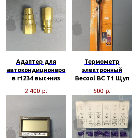
Адаптер для
Термометр
автокондиционеро
электронный
в r1234 выс+низ
Becool BC T1 Щуп
р.
р.
2 400
500