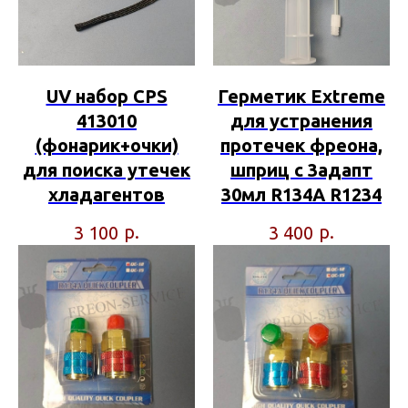
UV набор CPS
Герметик Extreme
413010
для устранения
(фонарик+очки)
протечек фреона,
для поиска утечек
шприц с 3адапт
хладагентов
30мл R134A R1234
р.
р.
3 100
3 400