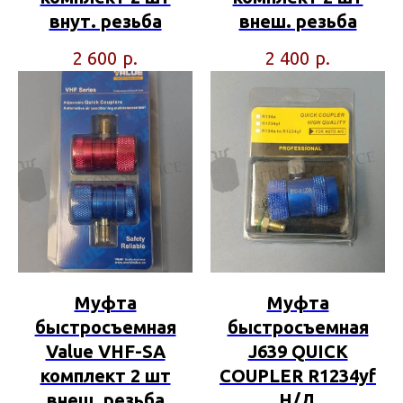
внут. резьба
внеш. резьба
р.
р.
2 600
2 400
Муфта
Муфта
быстросъемная
быстросъемная
Value VHF-SA
J639 QUICK
комплект 2 шт
COUPLER R1234yf
внеш. резьба
Н/Д