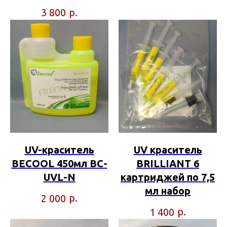
р.
3 800
UV-краситель
UV краситель
BECOOL 450мл BC-
BRILLIANT 6
UVL-N
картриджей по 7,5
мл набор
р.
2 000
р.
1 400