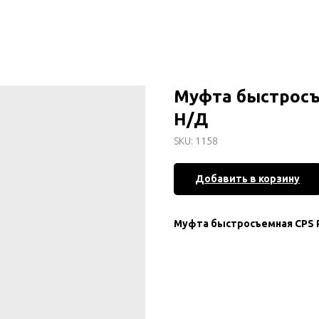
Муфта быстросъе
Н/Д
SKU:
1158
Добавить в корзину
Муфта быстросъемная СPS P