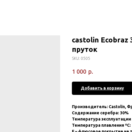
castolin Ecobra
пруток
SKU:
0505
р.
1 000
Добавить в корзину
Производитель: Castolin, Ф
Содержание серебра: 30%
Температура эксплуатации о
Температура плавления ºС: 
F – флюсовое покрытие не