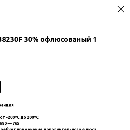
z 38230F 30% офлюсованый 1
ранция
т -200ºС до 200ºС
680 — 765
 требует применения дополнительного флюса