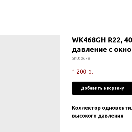
WK468GH R22, 40
давление с окн
SKU:
0678
р.
1 200
Добавить в корзину
Коллектор одновентиль
высокого давления