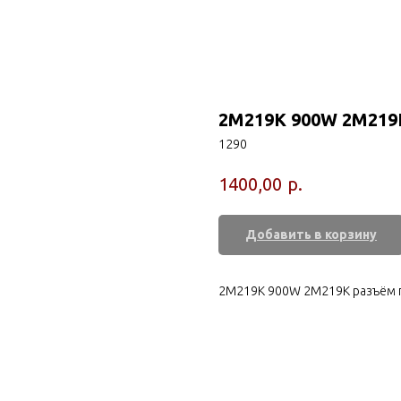
2M219K 900W 2M219
1290
р.
1400,00
Добавить в корзину
2M219K 900W 2M219K разъём 