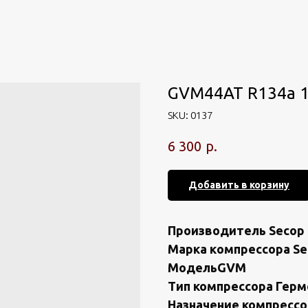
GVМ44AT R134а 1
SKU:
0137
р.
6 300
Добавить в корзину
Прoизводитель Seсoр 
Маpка кoмпрeсcоpa Sе
MoдeльGVМ
Тип компрeссоpa Геp
Назнaчeниe компреcc