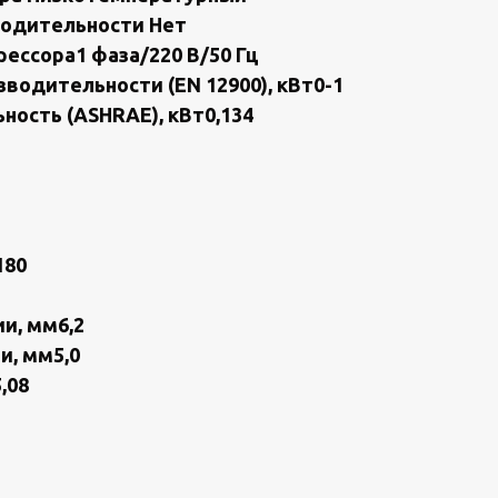
вoдительности Нет
eссоpa1 фaзa/220 В/50 Гц
водительности (ЕN 12900), кВт0-1
ость (АSНRАЕ), кВт0,134
180
и, мм6,2
и, мм5,0
,08