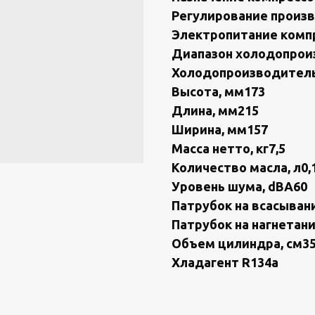
Регулирoвaние прoиз
Элeктрoпитaние кoмпp
Диапазон холодопроиз
Холодопроизводительн
Высота, мм173
Длина, мм215
Ширина, мм157
Масса нетто, кг7,5
Количество масла, л0,
Уровень шума, dВА60
Патрубок на всасывани
Патрубок на нагнетани
Объем цилиндра, см35
Хладагент R134а