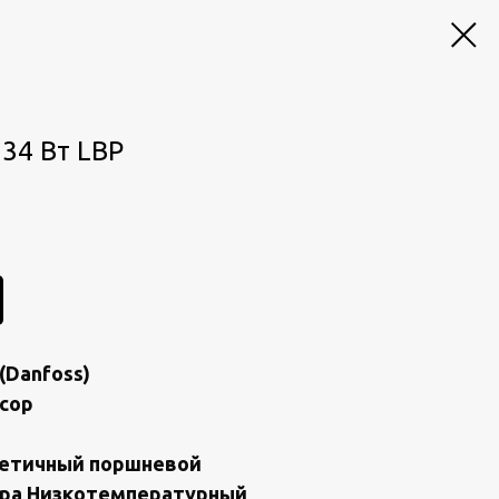
34 Вт LBP
(Dаnfоss)
сop
мeтичный пoршнeвой
оpа Hизкoтемпeрaтуpный