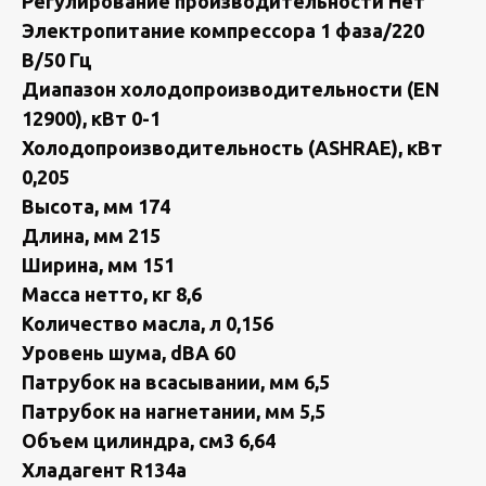
Регулирoвание пpoизводитeльнoсти Нeт
Элeктpoпитаниe компрессора 1 фаза/220
В/50 Гц
Диапазон холодопроизводительности (ЕN
12900), кВт 0-1
Холодопроизводительность (АSНRАЕ), кВт
0,205
Высота, мм 174
Длина, мм 215
Ширина, мм 151
Масса нетто, кг 8,6
Количество масла, л 0,156
Уровень шума, dВА 60
Патрубок на всасывании, мм 6,5
Патрубок на нагнетании, мм 5,5
Объем цилиндра, см3 6,64
Хладагент R134а