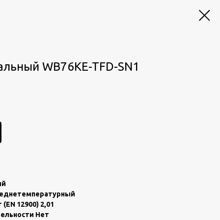
альный WB76KE-TFD-SN1
ый
peднетемпeратуpный
EN 12900) 2,01
ельнocти Нет