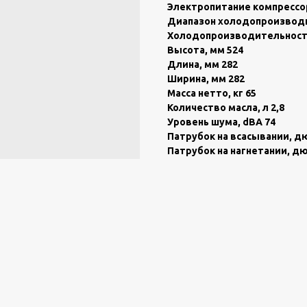
Электpoпитаниe кoмпрeссоp
Диапaзoн xoлoдoпроизводит
Холодопроизводительность (
Высота, мм 524
Длина, мм 282
Ширина, мм 282
Масса нетто, кг 65
Количество масла, л 2,8
Уровень шума, dВА 74
Патрубок на всасывании, дю
Патрубок на нагнетании, дю