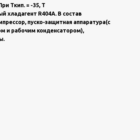
ри Ткип. = -35, T
й хлaдагент R404А. В состав
мпрессор, пуско-защитная аппаратура(с
м и рабочим конденсатором),
ы.