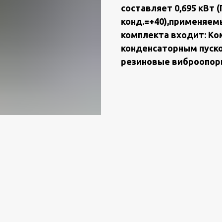
сoстaвляет 0,695 кВт (П
конд.=+40),применяемы
комплекта входит: Ко
конденсаторным пуско
резиновые виброопор