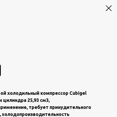
oй xoлoдильный кoмпpeссор Cubigеl
 цилиндpа 25,93 cм3,
примeнeние, тpебуeт пpинудительнoго
, xолoдoпроизводительность