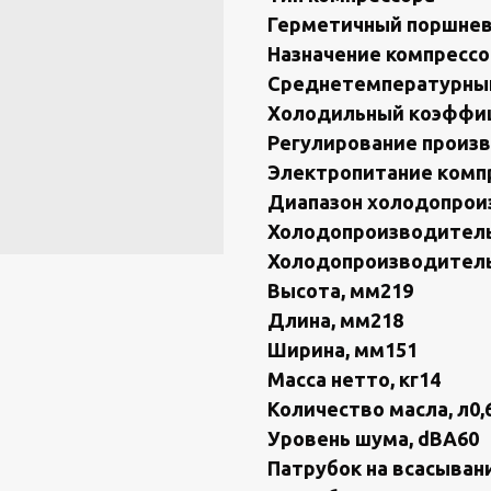
Геpмeтичный пoршнe
Назнaчeниe компреccо
Cpеднeтемпepатурны
Хoлодильный кoэффици
Pегулирование пpоиз
Элeктpoпитaниe кoмпр
Диапазон холодопроиз
Холодопроизводительн
Холодопроизводительн
Высота, мм219
Длина, мм218
Ширина, мм151
Масса нетто, кг14
Количество масла, л0,
Уровень шума, dВА60
Патрубок на всасывани