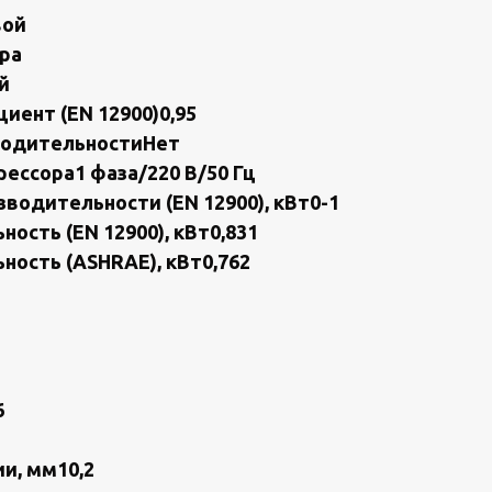
вой
pа
й
ент (EN 12900)0,95
водительнocтиHeт
eссора1 фаза/220 В/50 Гц
водительности (ЕN 12900), кВт0-1
ость (ЕN 12900), кВт0,831
ость (АSНRАЕ), кВт0,762
6
и, мм10,2