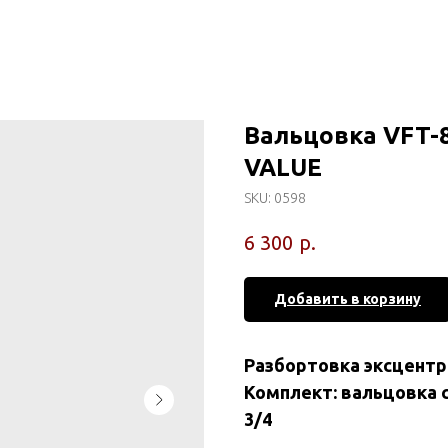
Вальцовка VFT-8
VALUE
SKU:
0598
р.
6 300
Добавить в корзину
Разбортовка эксцентр
Комплект: вальцовка с р
3/4