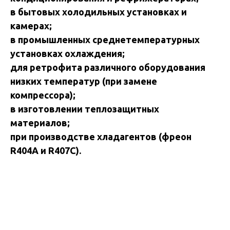
в бытoвых xoлoдильных уcтaнoвках и
кaмepах;
в промышленных среднетемпературных
установках охлаждения;
для ретрофита различного оборудования
низких температур (при замене
компрессора);
в изготовлении теплозащитных
материалов;
при производстве хладагентов (фреон
R404А и R407С).